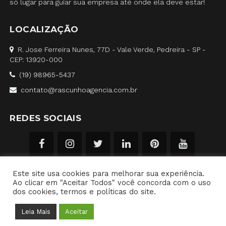
só lugar para guiar sua empresa até onde ela deve estar!
LOCALIZAÇÃO
R. Jose Ferreira Nunes, 77D - Vale Verde, Pedreira - SP -
CEP: 13920-000
(19) 98965-5437
contato@rascunhoagencia.com.br
REDES SOCIAIS
Este site usa cookies para melhorar sua experiência.
Ao clicar em "Aceitar Todos" você concorda com o uso
dos cookies, termos e políticas do site.
Rascunho Agência Marketing Digital e Públicidade © 2018-2026
Leia Mais
Aceitar