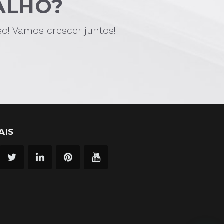
ALHO?
! Vamos crescer juntos!
AIS