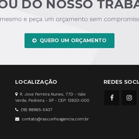
OU DO NOSSO TRAB
 mesmo e peça um orçamento sem compromisso
QUERO UM ORÇAMENTO
LOCALIZAÇÃO
REDES SOCI
R. Jose Ferreira Nunes, 77D - Vale
Verde, Pedreira - SP - CEP: 13920-000
é
(19) 98965-5437
contato@rascunhoagencia.com.br