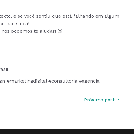
e texto, e se você sentiu que está falhando em algum
cê não sabia!
, nós podemos te ajudar! 😉
asil
n #marketingdigital #consultoria #agencia
Próximo post