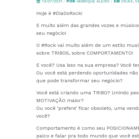
13/07/2021
/
POR
HENRIQUE ALEIXO
/
EM
DICAS
,
V
Hoje é #DiaDoRock!
E muito além das grandes vozes e músicos
seu negócio!
O #Rock vai muito além de um estilo musi
sobre TRIBOS, sobre COMPORTAMENTO!
E você? Usa isso na sua empresa? Você te
Ou você está perdendo oportunidades não
que pode transformar seu negócio?
Você está criando uma TRIBO? Unindo pe
MOTIVAÇÃO maior?
Ou você ‘prefere’ ficar obsoleto, uma vend
você?
Comportamento é como seu POSICIONAMENTO
palco e falar pra todo mundo que você est