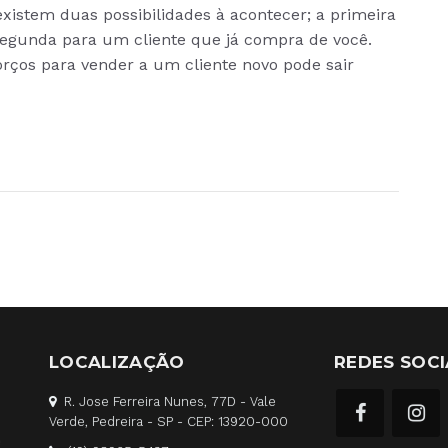
istem duas possibilidades à acontecer; a primeira
 segunda para um cliente que já compra de você.
orços para vender a um cliente novo pode sair
LOCALIZAÇÃO
REDES SOCI
R. Jose Ferreira Nunes, 77D - Vale
Verde, Pedreira - SP - CEP: 13920-000
é