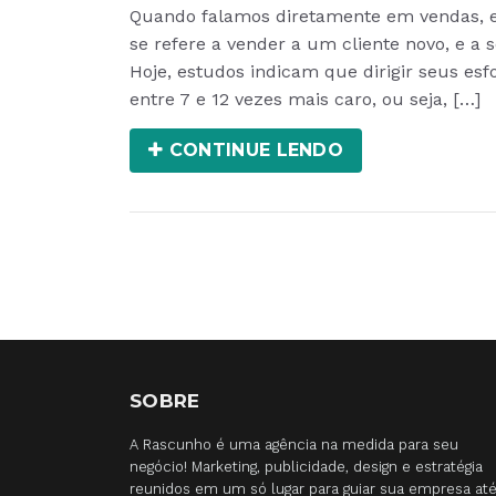
Quando falamos diretamente em vendas, ex
se refere a vender a um cliente novo, e a
Hoje, estudos indicam que dirigir seus esf
entre 7 e 12 vezes mais caro, ou seja, […]
CONTINUE LENDO
SOBRE
A Rascunho é uma agência na medida para seu
negócio! Marketing, publicidade, design e estratégia
reunidos em um só lugar para guiar sua empresa at